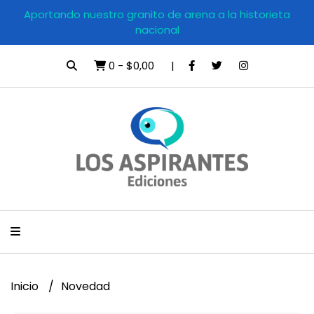
Aportando nuestro granito de arena a la historieta
nacional
0
-
$0,00
Inicio
Novedad